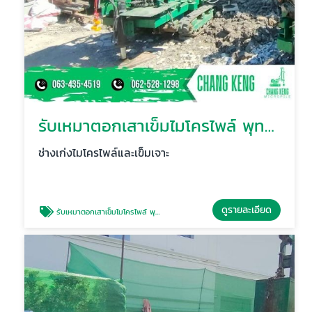
รับเหมาตอกเสาเข็มไมโครไพล์ พุทธมณฑล- ช่างเก่งไมโครไพล์นครปฐม
ช่างเก่งไมโครไพล์และเข็มเจาะ
ดูรายละเอียด
รับเหมาตอกเสาเข็มไมโครไพล์ พุทธมณฑล