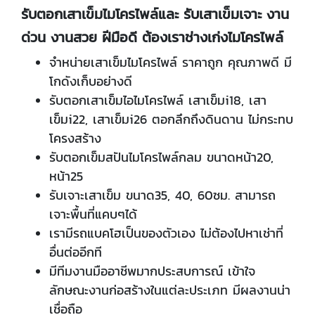
รับตอกเสาเข็มไมโครไพล์และ รับเสาเข็มเจาะ งาน
ด่วน งานสวย ฝีมือดี ต้องเราช่างเก่งไมโครไพล์
จำหน่ายเสาเข็มไมโครไพล์ ราคาถูก คุณภาพดี มี
โกดังเก็บอย่างดี
รับตอกเสาเข็มไอไมโครไพล์ เสาเข็มi18, เสา
เข็มi22, เสาเข็มi26 ตอกลึกถึงดินดาน ไม่กระทบ
โครงสร้าง
รับตอกเข็มสปันไมโครไพล์กลม ขนาดหน้า20,
หน้า25
รับเจาะเสาเข็ม ขนาด35, 40, 60ซม. สามารถ
เจาะพื้นที่แคบๆได้
เรามีรถแบคโฮเป็นของตัวเอง ไม่ต้องไปหาเช่าที่
อื่นต่ออีกที
มีทีมงานมืออาชีพมากประสบการณ์ เข้าใจ
ลักษณะงานก่อสร้างในแต่ละประเภท มีผลงานน่า
เชื่อถือ