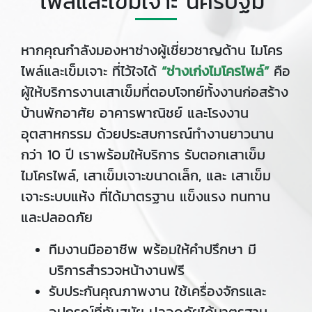
ไพล์และเข็มเจาะ นครปฐม”
หากคุณกำลังมองหาช่างผู้เชี่ยวชาญด้าน ไมโคร
ไพล์และเข็มเจาะ ที่ไว้ใจได้
“ช่างเก่งไมโครไพล์”
คือ
ผู้ให้บริการงานเสาเข็มที่ตอบโจทย์ทั้งงานก่อสร้าง
บ้านพักอาศัย อาคารพาณิชย์ และโรงงาน
อุตสาหกรรม ด้วยประสบการณ์ทำงานยาวนาน
กว่า 10 ปี เราพร้อมให้บริการ รับตอกเสาเข็ม
ไมโครไพล์, เสาเข็มเจาะขนาดเล็ก, และ เสาเข็ม
เจาะระบบแห้ง ที่ได้มาตรฐาน แข็งแรง ทนทาน
และปลอดภัย
ทีมงานมืออาชีพ พร้อมให้คำปรึกษา มี
บริการสำรวจหน้างานฟรี
รับประกันคุณภาพงาน ใช้เครื่องจักรและ