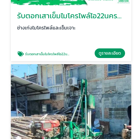
รับตอกเสาเข็มไมโครไพล์ไอ22นครปฐม-ช่างเก่งไมโครไพล์
ช่างเก่งไมโครไพล์และเข็มเจาะ
ดูรายละเอียด
รับตอกเสาเข็มไมโครไพล์ไอ22นครปฐม