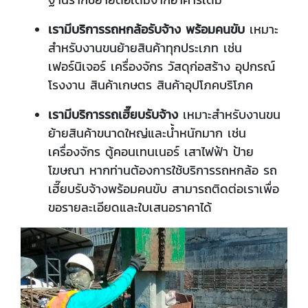
เรามีบริการรถหกล้อรับจ้าง
พร้อมคนขับ
เหมาะ
สำหรับงานขนย้ายสินค้าทุกประเภท เช่น
เฟอร์นิเจอร์ เครื่องจักร วัสดุก่อสร้าง อุปกรณ์
โรงงาน สินค้าเกษตร สินค้าอุปโภคบริโภค
เรามีบริการรถเฮี๊ยบรับจ้าง
เหมาะสำหรับงานขน
ย้ายสินค้าขนาดใหญ่และน้ำหนักมาก เช่น
เครื่องจักร ตู้คอนเทนเนอร์ เสาไฟฟ้า ป้าย
โฆษณา หากท่านต้องการใช้บริการรถหกล้อ รถ
เฮี๊ยบรับจ้างพร้อมคนขับ สามารถติดต่อเราเพื่อ
ขอรายละเอียดและใบเสนอราคาได้