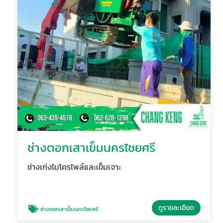
ช่างตอกเสาเข็มนครไชยศรี
ช่างเก่งไมโครไพล์และเข็มเจาะ
ดูรายละเอียด
ช่างตอกเสาเข็มนครไชยศรี