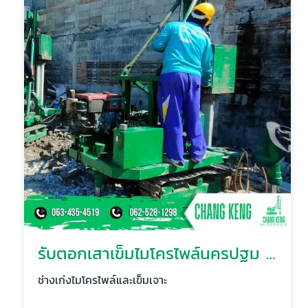
รับตอกเสาเข็มไมโครไพล์นครปฐม ช่างเก่งไมโครไพล์
ช่างเก่งไมโครไพล์และเข็มเจาะ