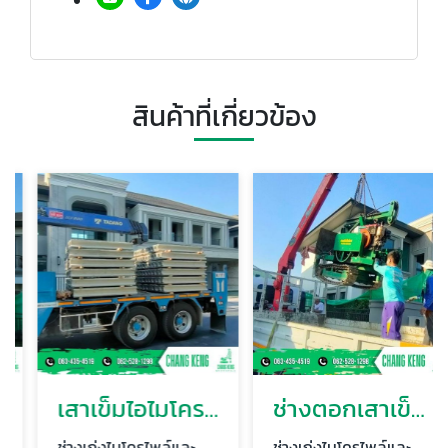
สินค้าที่เกี่ยวข้อง
เสาเข็มไอไมโครไพล์พร้อมส่ง นครปฐม
ช่างตอกเสาเข็มนครไชยศรี
ช่างเก่งไมโครไพล์และ
ช่างเก่งไมโครไพล์และ