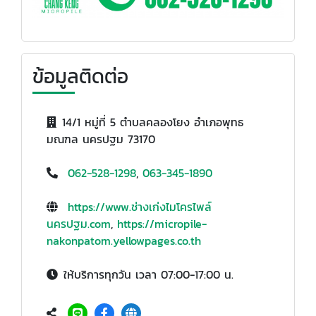
ข้อมูลติดต่อ
14/1 หมู่ที่ 5 ตำบลคลองโยง อำเภอพุทธ
มณฑล นครปฐม 73170
062-528-1298
,
063-345-1890
https://www.ช่างเก่งไมโครไพล์
นครปฐม.com
,
https://micropile-
nakonpatom.yellowpages.co.th
ให้บริการทุกวัน เวลา 07:00-17:00 น.