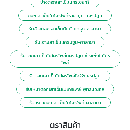
ช่างตอกเสาเข็มนครไชยศรี
ตอกเสาเข็มไมโครไพล์ราคาถูก นครปฐม
รับจ้างตอกเสาเข็มกันบ้านทรุด ศาลายา
รับเจาะเสาเข็มนครปฐม-ศาลายา
รับตอกเสาเข็มไมโครไพล์นครปฐม ช่างเก่งไมโคร
ไพล์
รับตอกเสาเข็มไมโครไพล์ไอ22นครปฐม
รับเหมาตอกเสาเข็มไมโครไพล์ พุทธมณฑล
รับเหมาตอกเสาเข็มไมโครไพล์ ศาลายา
ตราสินค้า