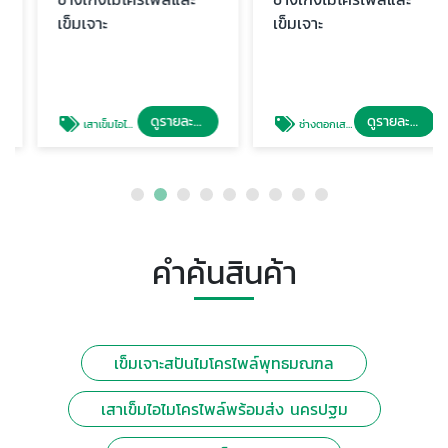
เข็มเจาะ
เข็มเจาะ
ดูรายละเอียด
ดูรายละเอียด
เสาเข็มไอไมโครไพล์พร้อมส่ง นครปฐม
ช่างตอกเสาเข็มนครไชยศรี
คำค้นสินค้า
เข็มเจาะสปันไมโครไพล์พุทธมณฑล
เสาเข็มไอไมโครไพล์พร้อมส่ง นครปฐม