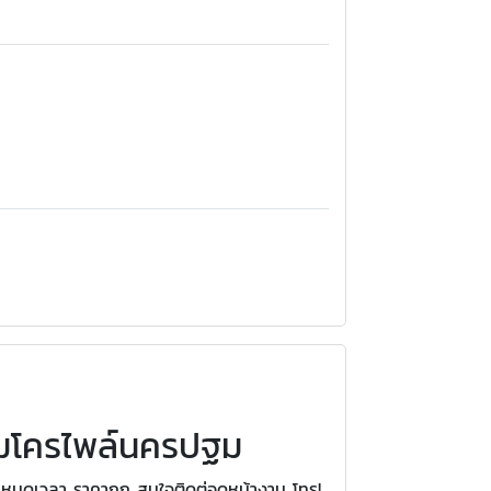
ไมโครไพล์นครปฐม
ำหนดเวลา ราคาถูก สนใจติดต่อดูหน้างาน โทร!