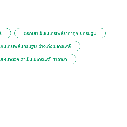
ี
ตอกเสาเข็มไมโครไพล์ราคาถูก นครปฐม
็มไมโครไพล์นครปฐม ช่างเก่งไมโครไพล์
ับเหมาตอกเสาเข็มไมโครไพล์ ศาลายา