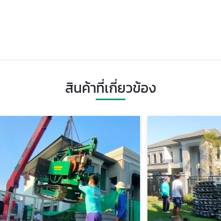
สินค้าที่เกี่ยวข้อง