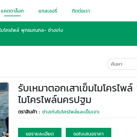
แคตตาล็อก
แกลเลอรี่
ติดต่อเรา
ไมโครไพล์ พุทธมณฑล- ช่างเก่ง
รับเหมาตอกเสาเข็มไมโครไพล์
ไมโครไพล์นครปฐม
ตราสินค้า :
ช่างเก่งไมโครไพล์และเข็มเจาะ
ขอรายละเอียด
ขอใบเสนอราคา