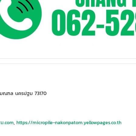
ุทธมณฑล นครปฐม 73170
ฐม.com
,
https://micropile-nakonpatom.yellowpages.co.th