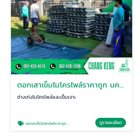
ตอกเสาเข็มไมโครไพล์ราคาถูก นครปฐม
ช่างเก่งไมโครไพล์และเข็มเจาะ
ดูรายละเอียด
ตอกเสาเข็มไมโครไพล์ราคาถูก นครปฐม