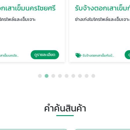
กเสาเข็มนครไชยศรี
โครไพล์และเข็มเจาะ
ช่างเก่งไมโครไพล์และเข็มเจาะ
ดูรายละเอียด
ดู
ข็มนครไชยศรี
รับจ้างตอกเสาเข็มกันบ้านทรุด ศาลายา
คำค้นสินค้า