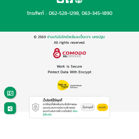
โทรศัพท์ :
062-528-1298
,
063-345-1890
© 2569
ช่างเก่งไมโครไพล์และเข็มเจาะ นครปฐม
All rights reserved.
Work is Secure
Protect Data With Encrypt
Powered By
เว็บไซต์นี้ใช้คุกกี้
Thailand YellowPages
เราใช้คุกกี้เพื่อเพิ่มประสิทธิภาพและ
ตั้งค่าคุกกี้
ยอมรับ
มอบประสบการณ์ความพึงพอใจ
ของท่านในการใช้งานเว็บไซต์
เรียน
รู้เพิ่มเติม