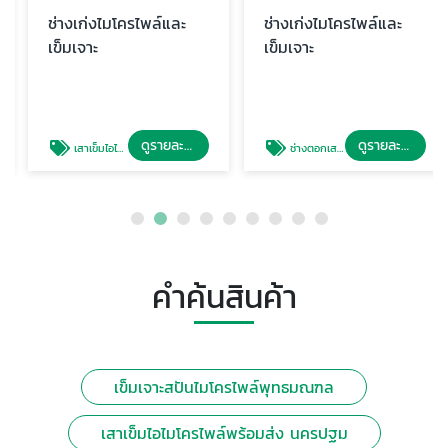
ช่างเก่งไมโครไพล์และ
ช่างเก่งไมโครไพล์และ
เข็มเจาะ
เข็มเจาะ
ดูรายละเอียด
ดูรายละเอียด
เสาเข็มไอไมโครไพล์พร้อมส่ง นครปฐม
ช่างตอกเสาเข็มนครไชยศรี
คำค้นสินค้า
เข็มเจาะสปันไมโครไพล์พุทธมณฑล
เสาเข็มไอไมโครไพล์พร้อมส่ง นครปฐม