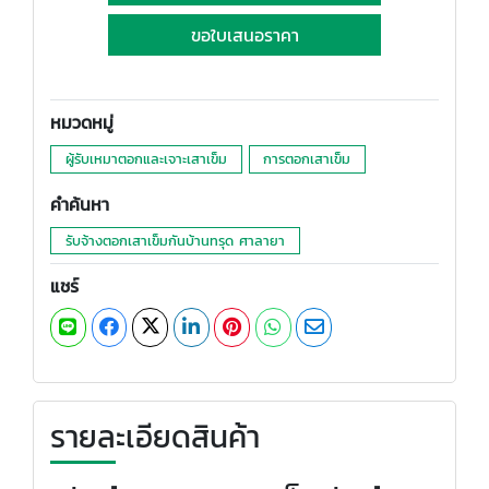
ขอใบเสนอราคา
หมวดหมู่
ผู้รับเหมาตอกและเจาะเสาเข็ม
การตอกเสาเข็ม
คำค้นหา
รับจ้างตอกเสาเข็มกันบ้านทรุด ศาลายา
แชร์
รายละเอียดสินค้า