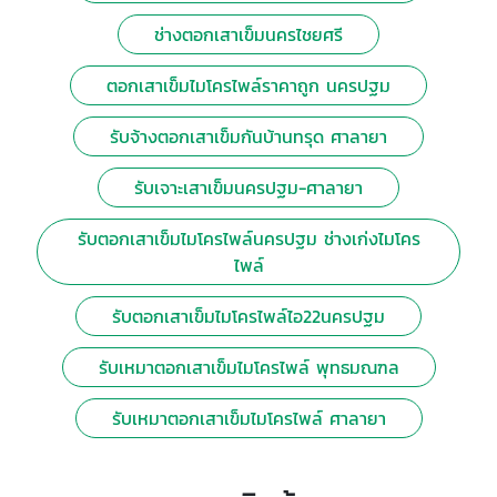
ช่างตอกเสาเข็มนครไชยศรี
ตอกเสาเข็มไมโครไพล์ราคาถูก นครปฐม
รับจ้างตอกเสาเข็มกันบ้านทรุด ศาลายา
รับเจาะเสาเข็มนครปฐม-ศาลายา
รับตอกเสาเข็มไมโครไพล์นครปฐม ช่างเก่งไมโคร
ไพล์
รับตอกเสาเข็มไมโครไพล์ไอ22นครปฐม
รับเหมาตอกเสาเข็มไมโครไพล์ พุทธมณฑล
รับเหมาตอกเสาเข็มไมโครไพล์ ศาลายา