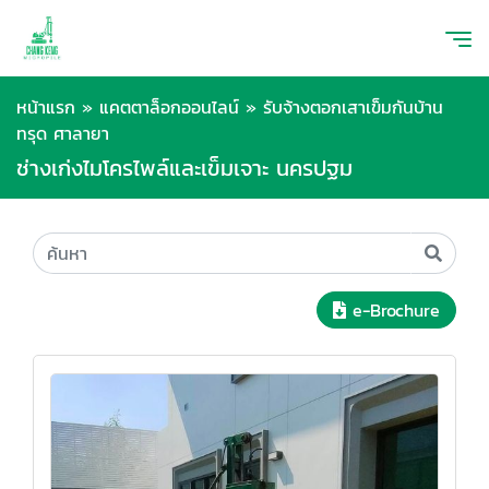
หน้าแรก
»
แคตตาล็อกออนไลน์
»
รับจ้างตอกเสาเข็มกันบ้าน
ทรุด ศาลายา
ช่างเก่งไมโครไพล์และเข็มเจาะ นครปฐม
e-Brochure