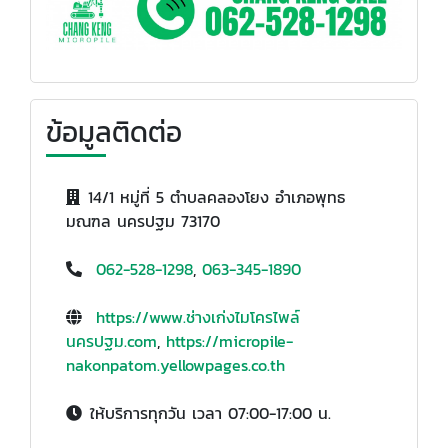
ข้อมูลติดต่อ
14/1 หมู่ที่ 5 ตำบลคลองโยง อำเภอพุทธ
มณฑล นครปฐม 73170
062-528-1298
,
063-345-1890
https://www.ช่างเก่งไมโครไพล์
นครปฐม.com
,
https://micropile-
nakonpatom.yellowpages.co.th
ให้บริการทุกวัน เวลา 07:00-17:00 น.