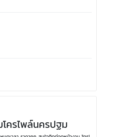
ไมโครไพล์นครปฐม
ำหนดเวลา ราคาถูก สนใจติดต่อดูหน้างาน โทร!