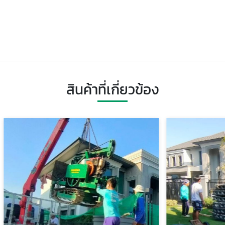
สินค้าที่เกี่ยวข้อง