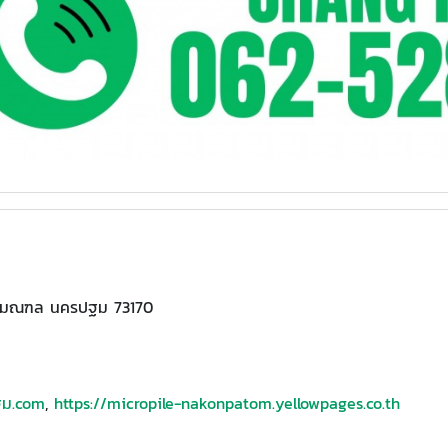
ุทธมณฑล นครปฐม 73170
ฐม.com
,
https://micropile-nakonpatom.yellowpages.co.th