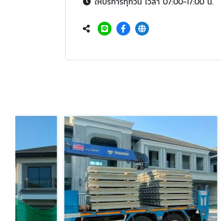
ให้บริการทุกวัน เวลา 07:00-17:00 น.