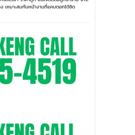
าง เหมาะสมกับหน้างานที่แคบตอกได้ชิด