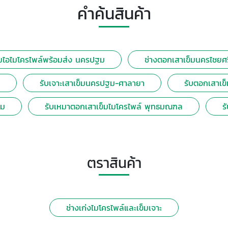
คำค้นสินค้า
็มไอไมโครไพล์พร้อมส่ง นครปฐม
ช่างตอกเสาเข็มนครไชยศร
รับเจาะเสาเข็มนครปฐม-ศาลายา
รับตอกเสาเข
ฐม
รับเหมาตอกเสาเข็มไมโครไพล์ พุทธมณฑล
ร
ตราสินค้า
ช่างเก่งไมโครไพล์และเข็มเจาะ