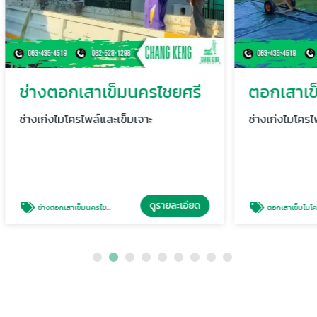
กเสาเข็มนครไชยศรี
โครไพล์และเข็มเจาะ
ช่างเก่งไมโครไพล์และเข็มเจาะ
ดูรายละเอียด
ดู
ข็มนครไชยศรี
ตอกเสาเข็มไมโครไพล์ราคาถูก นครปฐม