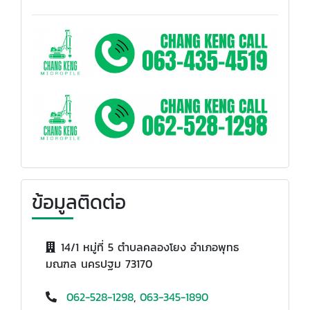
ข้อมูลติดต่อ
14/1 หมู่ที่ 5 ตำบลคลองโยง อำเภอพุทธ
มณฑล นครปฐม 73170
062-528-1298
,
063-345-1890