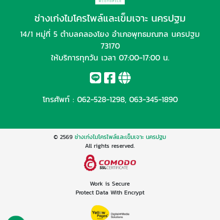
ช่างเก่งไมโครไพล์และเข็มเจาะ นครปฐม
14/1 หมู่ที่ 5 ตำบลคลองโยง อำเภอพุทธมณฑล นครปฐม
73170
ให้บริการทุกวัน เวลา 07:00-17:00 น.
โทรศัพท์ :
062-528-1298
,
063-345-1890
© 2569
ช่างเก่งไมโครไพล์และเข็มเจาะ นครปฐม
All rights reserved.
Work is Secure
Protect Data With Encrypt