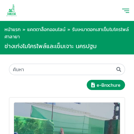
หน้าแรก
»
แคตตาล็อกออนไลน์
»
รับเหมาตอกเสาเข็มไมโครไพล์
ศาลายา
ช่างเก่งไมโครไพล์และเข็มเจาะ นครปฐม
e-Brochure